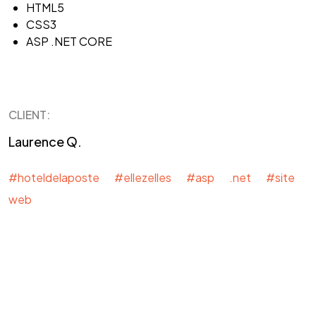
HTML5
CSS3
ASP .NET CORE
CLIENT:
Laurence Q.
#hoteldelaposte
#ellezelles
#asp .net
#site
web